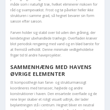
måde som i naturligt træ, hvilket eliminerer risikoen for
råd og svampevækst. Frost og tø påvirker heller ikke
strukturen i samme grad, så hegnet bevarer sin form
sæson efter sæson.
Farven holder sig stabil over tid uden den gråning, der
kendetegner ubehandlede træhegn. Overfladen kræver
blot periodisk rengøring med vand og en blød børste for
at fremstå velholdt. Denne minimale vedligeholdelse
frigør tid til andre haveprojekter.
SAMMENHÆNG MED HAVENS
ØVRIGE ELEMENTER
Et komposithegn kan farve- og strukturmæssigt
koordineres med terrasser, højbede og andre
konstruktioner i haven. Den ensartede overflade og de
rene linjer skaber et roligt visuelt udtryk, der lader
beplantningen stå i centrum. Hegnet bliver en neutral