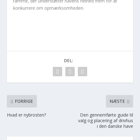
ramme, der understøtter havens helhed frem for at
konkurrere om opmærksomheden.
DEL:
FORRIGE
NÆSTE
Hvad er nybrosten?
Den gennemførte guide til
valg og placering af drivhus
i den danske have