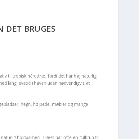
N DET BRUGES
v til tropisk hårdttræ, fordi det har høj naturlig
med lang levetid i haven uden nødvendigvis at
 legepladser, hegn, højbede, møbler og mange
aturlig holdbarhed. Træet har ofte en gulbrun til