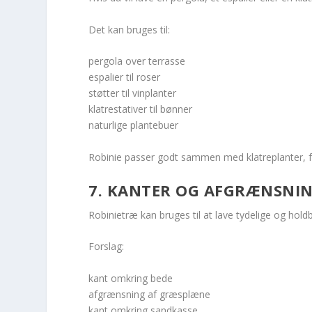
Det kan bruges til:
pergola over terrasse
espalier til roser
støtter til vinplanter
klatrestativer til bønner
naturlige plantebuer
Robinie passer godt sammen med klatreplanter, for
7. KANTER OG AFGRÆNSNI
Robinietræ kan bruges til at lave tydelige og hol
Forslag:
kant omkring bede
afgrænsning af græsplæne
kant omkring sandkasse