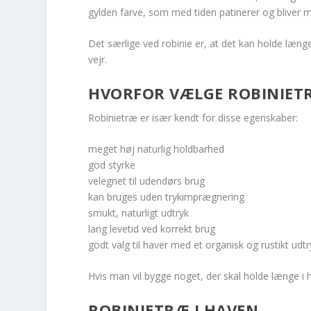
gylden farve, som med tiden patinerer og bliver m
Det særlige ved robinie er, at det kan holde læng
vejr.
HVORFOR VÆLGE ROBINIET
Robinietræ er især kendt for disse egenskaber:
meget høj naturlig holdbarhed
god styrke
velegnet til udendørs brug
kan bruges uden trykimprægnering
smukt, naturligt udtryk
lang levetid ved korrekt brug
godt valg til haver med et organisk og rustikt udtr
Hvis man vil bygge noget, der skal holde længe i h
ROBINIETRÆ I HAVEN