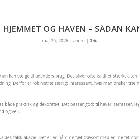
I HJEMMET OG HAVEN – SÅDAN KA
maj 26, 2026
|
andre
|
0
 kan vælge til udendørs brug. Det bliver ofte kaldt et stærkt alternati
ning. Derfor er robinietræ særligt interessant, hvis man ønsker træ 
s både praktisk og dekorativt. Det passer godt til haver, terrasser,
nd og vejr.
ldes falsk akacie. Det er en hård og tæt træsort med en meget god n