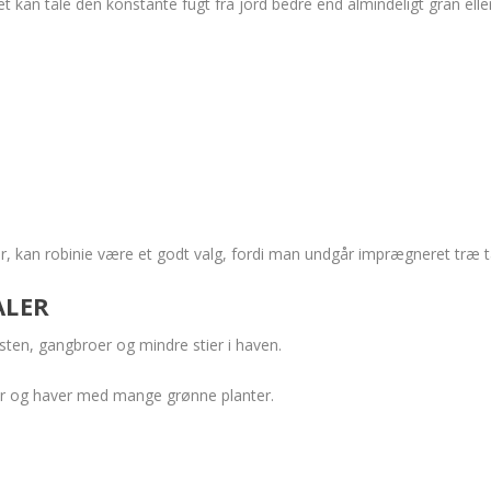
et kan tåle den konstante fugt fra jord bedre end almindeligt gran eller
ær, kan robinie være et godt valg, fordi man undgår imprægneret træ 
ALER
sten, gangbroer og mindre stier i haven.
aver og haver med mange grønne planter.