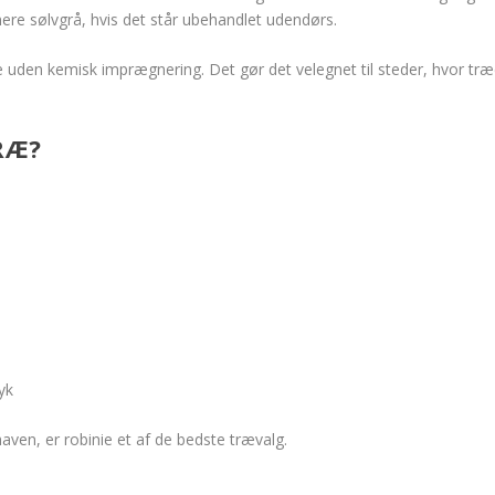
ere sølvgrå, hvis det står ubehandlet udendørs.
e uden kemisk imprægnering. Det gør det velegnet til steder, hvor træ
RÆ?
yk
aven, er robinie et af de bedste trævalg.