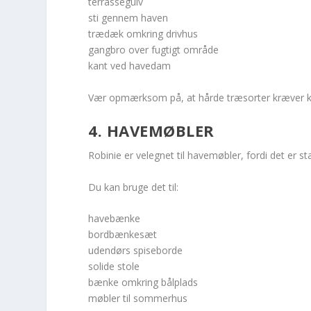
terrassegulv
sti gennem haven
trædæk omkring drivhus
gangbro over fugtigt område
kant ved havedam
Vær opmærksom på, at hårde træsorter kræver kor
4. HAVEMØBLER
Robinie er velegnet til havemøbler, fordi det er s
Du kan bruge det til:
havebænke
bordbænkesæt
udendørs spiseborde
solide stole
bænke omkring bålplads
møbler til sommerhus