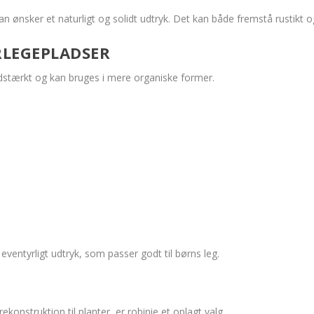
n ønsker et naturligt og solidt udtryk. Det kan både fremstå rustikt o
RLEGEPLADSER
slidstærkt og kan bruges i mere organiske former.
ventyrligt udtryk, som passer godt til børns leg.
trekonstruktion til planter, er robinie et oplagt valg.