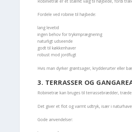
Robinietræ er et stærkt valg til højbede, fordi træ
Fordele ved robinie til højbede:
lang levetid
ingen behov for trykimprægnering
naturligt udseende
godt til køkkenhaver
robust mod jordfugt
Hvis man dyrker grøntsager, krydderurter eller b
3. TERRASSER OG GANGARE
Robinietræ kan bruges til terrassebrædder, træde
Det giver et flot og varmt udtryk, især i naturh
Gode anvendelser: