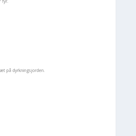
 fyr.
tæt på dyrkningsjorden.