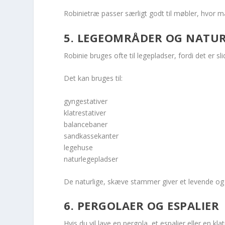
Robinietræ passer særligt godt til møbler, hvor ma
5. LEGEOMRÅDER OG NATU
Robinie bruges ofte til legepladser, fordi det er 
Det kan bruges til:
gyngestativer
klatrestativer
balancebaner
sandkassekanter
legehuse
naturlegepladser
De naturlige, skæve stammer giver et levende og e
6. PERGOLAER OG ESPALIER
Hvis du vil lave en pergola, et espalier eller en kla