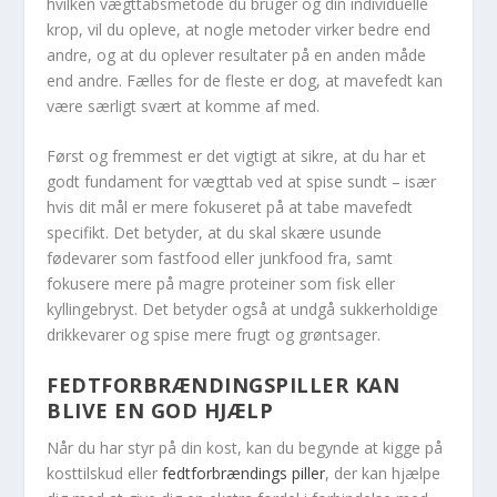
hvilken vægttabsmetode du bruger og din individuelle
krop, vil du opleve, at nogle metoder virker bedre end
andre, og at du oplever resultater på en anden måde
end andre. Fælles for de fleste er dog, at mavefedt kan
være særligt svært at komme af med.
Først og fremmest er det vigtigt at sikre, at du har et
godt fundament for vægttab ved at spise sundt – især
hvis dit mål er mere fokuseret på at tabe mavefedt
specifikt. Det betyder, at du skal skære usunde
fødevarer som fastfood eller junkfood fra, samt
fokusere mere på magre proteiner som fisk eller
kyllingebryst. Det betyder også at undgå sukkerholdige
drikkevarer og spise mere frugt og grøntsager.
FEDTFORBRÆNDINGSPILLER KAN
BLIVE EN GOD HJÆLP
Når du har styr på din kost, kan du begynde at kigge på
kosttilskud eller
fedtforbrændings piller
, der kan hjælpe