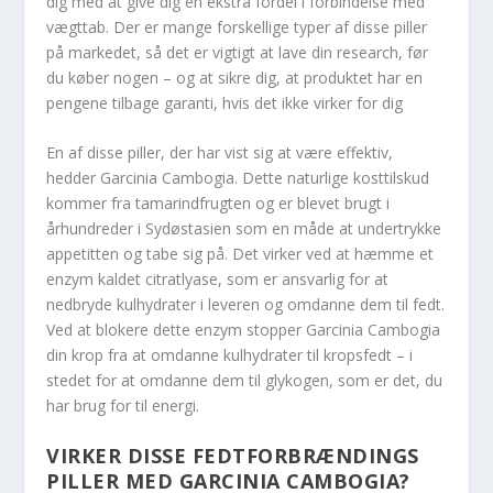
dig med at give dig en ekstra fordel i forbindelse med
vægttab. Der er mange forskellige typer af disse piller
på markedet, så det er vigtigt at lave din research, før
du køber nogen – og at sikre dig, at produktet har en
pengene tilbage garanti, hvis det ikke virker for dig
En af disse piller, der har vist sig at være effektiv,
hedder Garcinia Cambogia. Dette naturlige kosttilskud
kommer fra tamarindfrugten og er blevet brugt i
århundreder i Sydøstasien som en måde at undertrykke
appetitten og tabe sig på. Det virker ved at hæmme et
enzym kaldet citratlyase, som er ansvarlig for at
nedbryde kulhydrater i leveren og omdanne dem til fedt.
Ved at blokere dette enzym stopper Garcinia Cambogia
din krop fra at omdanne kulhydrater til kropsfedt – i
stedet for at omdanne dem til glykogen, som er det, du
har brug for til energi.
VIRKER DISSE FEDTFORBRÆNDINGS
PILLER MED GARCINIA CAMBOGIA?