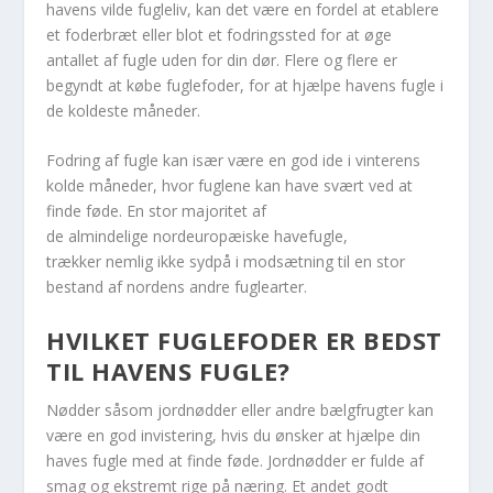
havens vilde fugleliv, kan det være en fordel at etablere
et foderbræt eller blot et fodringssted for at øge
antallet af fugle uden for din dør. Flere og flere er
begyndt at købe fuglefoder, for at hjælpe havens fugle i
de koldeste måneder.
Fodring af fugle kan især være en god ide i vinterens
kolde måneder, hvor fuglene kan have svært ved at
finde føde. En stor majoritet af
de almindelige nordeuropæiske havefugle,
trækker nemlig ikke sydpå i modsætning til en stor
bestand af nordens andre fuglearter.
HVILKET FUGLEFODER ER BEDST
TIL HAVENS FUGLE?
Nødder såsom jordnødder eller andre bælgfrugter kan
være en god invistering, hvis du ønsker at hjælpe din
haves fugle med at finde føde. Jordnødder er fulde af
smag og ekstremt rige på næring. Et andet godt