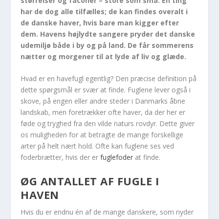
størrelser og faconer – store som små. Én ting
har de dog alle tilfælles; de kan findes overalt i
de danske haver, hvis bare man kigger efter
dem. Havens højlydte sangere pryder det danske
udemiljø både i by og på land. De får sommerens
nætter og morgener til at lyde af liv og glæde.
Hvad er en havefugl egentlig? Den præcise definition på
dette spørgsmål er svær at finde. Fuglene lever også i
skove, på engen eller andre steder i Danmarks åbne
landskab, men foretrækker ofte haver, da der her er
føde og tryghed fra den vilde naturs rovdyr. Dette giver
os muligheden for at betragte de mange forskellige
arter på helt nært hold. Ofte kan fuglene ses ved
foderbrætter, hvis der er
fuglefoder
at finde.
ØG ANTALLET AF FUGLE I
HAVEN
Hvis du er endnu én af de mange danskere, som nyder