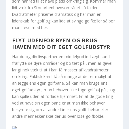
som har råd til at have plads omkring sig. Kommer man
lidt væk fra Storkøbenhavnsområdet så falder
kvadratmeter priserne dramatisk og har man en
lidenskab for golf og kan lide at svinge golfkøller så bør
man læse med her.
FLYT UDENFOR BYEN OG BRUG
HAVEN MED DIT EGET GOLFUDSTYR
Har du og din livspartner en middelgod indtægt kan I
fraflytte de dyre områder og bo tæt på , men alligevel
langt nok væk til at I kan få masser af kvadratmeter
omkring. Faktisk kan I få så mange at det er muligt at
anlægge ens egen golfbane. Så kan man bruge ens
eget golfudstyr , man behøver ikke tage golftøj på , og
kan spille uden at forlade hjemmet. En af de gode ting
ved at have sin egen bane er at man ikke behøver
bekymre sig om at andre låner ens golftilbehør eller
andre mennesker skælder ud over løse golfbolde.