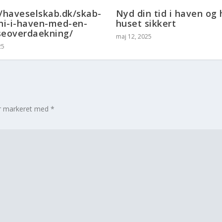
//haveselskab.dk/skab-
Nyd din tid i haven og 
i-i-haven-med-en-
huset sikkert
seoverdaekning/
maj 12, 2025
25
er markeret med
*