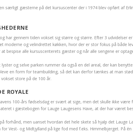
 særligt gæsterne på det kursuscenter der i 1974 blev opført af Erl
IGHEDERNE
og har gennem tiden vokset sig større og større. Efter 3 udvidelser er
 et moderne og velindrettet køkken, hvor der er stor fokus på både le
r at bespise alle kursuscenterets gæster og når alle sengene er optag
lyster og selve parken rummer da også en del areal, der kan benytte
pleve en form for teambuilding, så det kan derfor tænkes at man st
vokset store på de 100 år.
DE ROYALE
ens 100-års fødselsdag er svært at sige, men det skulle ikke være f
ig dateret i gæstebogen for Lauge Laugesens Have, at der har været be
t på forhånd, men uanset hvordan det hele skete så hjalp det Lauge L
on for Vest- og Midtjylland på lige fod med f.eks. Himmelbjerget. På é