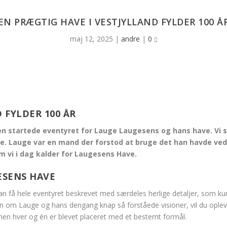
EN PRÆGTIG HAVE I VESTJYLLAND FYLDER 100 Å
maj 12, 2025
|
andre
|
0
 FYLDER 100 ÅR
ien startede eventyret for Lauge Laugesens og hans have. Vi s
de. Lauge var en mand der forstod at bruge det han havde ved
 vi i dag kalder for Laugesens Have.
GESENS HAVE
kan få hele eventyret beskrevet med særdeles herlige detaljer, som
en om Lauge og hans dengang knap så forståede visioner, vil du opleve
 men hver og én er blevet placeret med et bestemt formål.