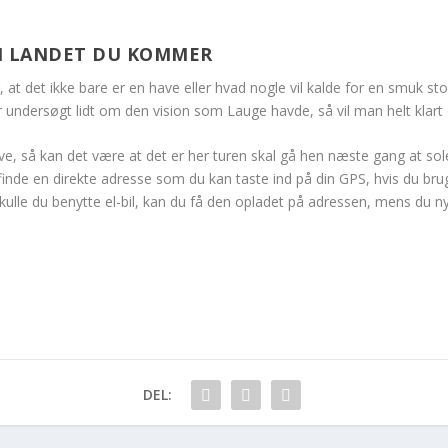
I LANDET DU KOMMER
, at det ikke bare er en have eller hvad nogle vil kalde for en smuk sto
har undersøgt lidt om den vision som Lauge havde, så vil man helt klar
, så kan det være at det er her turen skal gå hen næste gang at sole
nde en direkte adresse som du kan taste ind på din GPS, hvis du bru
lle du benytte el-bil, kan du få den opladet på adressen, mens du n
DEL: