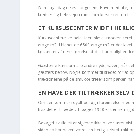
Den dag i dag deles Laugesens Have med alle, men
kredser sig hele vejen rundt om kursuscenteret.
ET KURSUSCENTER MIDT I HERL
Kursuscenteret er hele tiden blevet moderniseret 
etage m2. I blandt de 6500 etage m2 er der lavet
køkken er af den størrelse at det har mulighed fo
Gæsterne kan som alle andre nyde haven, når det 
gæsters behov. Nogle kommer til stedet for at o
trækronerne på de smukke træer som parken har 
EN HAVE DER TILTRÆKKER SELV 
Om der kommer royalt besøg i forbindelse med hav
hvis det er tilfældet. Tilbage i 1928 er der neml
Besøget skulle efter sigende ikke have været vis
siden da har haven været en herlig turistattrakti