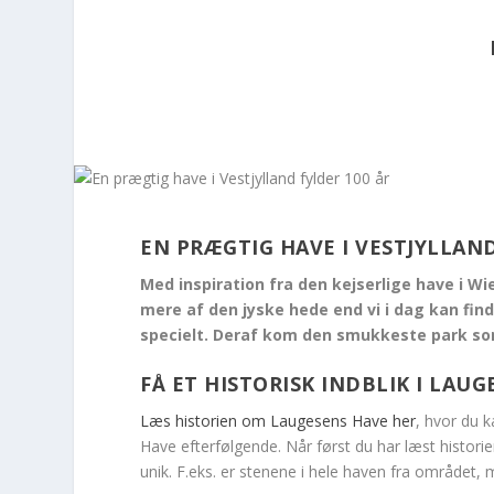
EN PRÆGTIG HAVE I VESTJYLLAND
Med inspiration fra den kejserlige have i W
mere af den jyske hede end vi i dag kan fin
specielt. Deraf kom den smukkeste park som
FÅ ET HISTORISK INDBLIK I LAU
Læs historien om Laugesens Have her
, hvor du 
Have efterfølgende. Når først du har læst histori
unik. F.eks. er stenene i hele haven fra området,