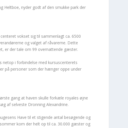
ing Heltboe, nyder godt af den smukke park der
 centeret vokset sig til sammenlagt ca. 6500
verandørerne og valget af råvarerne. Dette
et, er der tale om 99 overnattende gæster.
s netop i forbindelse med kursuscenterets
øder på personer som der hænger oppe under
ørste gang at haven skulle forkæle royales øjne
søg af selveste Dronning Alexandrine.
augesens Have til et stigende antal besøgende og
n sommer kom der helt op til ca. 30.000 gæster og