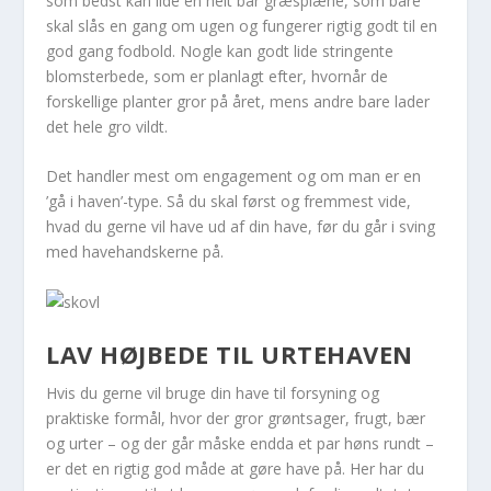
som bedst kan lide en helt bar græsplæne, som bare
skal slås en gang om ugen og fungerer rigtig godt til en
god gang fodbold. Nogle kan godt lide stringente
blomsterbede, som er planlagt efter, hvornår de
forskellige planter gror på året, mens andre bare lader
det hele gro vildt.
Det handler mest om engagement og om man er en
’gå i haven’-type. Så du skal først og fremmest vide,
hvad du gerne vil have ud af din have, før du går i sving
med havehandskerne på.
LAV HØJBEDE TIL URTEHAVEN
Hvis du gerne vil bruge din have til forsyning og
praktiske formål, hvor der gror grøntsager, frugt, bær
og urter – og der går måske endda et par høns rundt –
er det en rigtig god måde at gøre have på. Her har du