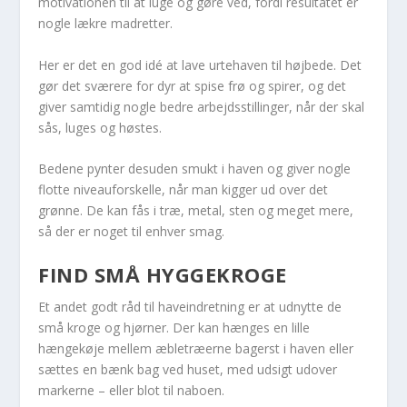
motivationen til at luge og gøre ved, fordi resultatet er
nogle lækre madretter.
Her er det en god idé at lave urtehaven til højbede. Det
gør det sværere for dyr at spise frø og spirer, og det
giver samtidig nogle bedre arbejdsstillinger, når der skal
sås, luges og høstes.
Bedene pynter desuden smukt i haven og giver nogle
flotte niveauforskelle, når man kigger ud over det
grønne. De kan fås i træ, metal, sten og meget mere,
så der er noget til enhver smag.
FIND SMÅ HYGGEKROGE
Et andet godt råd til haveindretning er at udnytte de
små kroge og hjørner. Der kan hænges en lille
hængekøje mellem æbletræerne bagerst i haven eller
sættes en bænk bag ved huset, med udsigt udover
markerne – eller blot til naboen.