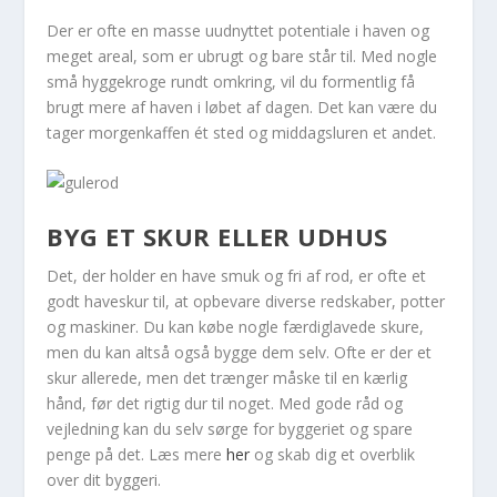
Der er ofte en masse uudnyttet potentiale i haven og
meget areal, som er ubrugt og bare står til. Med nogle
små hyggekroge rundt omkring, vil du formentlig få
brugt mere af haven i løbet af dagen. Det kan være du
tager morgenkaffen ét sted og middagsluren et andet.
BYG ET SKUR ELLER UDHUS
Det, der holder en have smuk og fri af rod, er ofte et
godt haveskur til, at opbevare diverse redskaber, potter
og maskiner. Du kan købe nogle færdiglavede skure,
men du kan altså også bygge dem selv. Ofte er der et
skur allerede, men det trænger måske til en kærlig
hånd, før det rigtig dur til noget. Med gode råd og
vejledning kan du selv sørge for byggeriet og spare
penge på det. Læs mere
her
og skab dig et overblik
over dit byggeri.