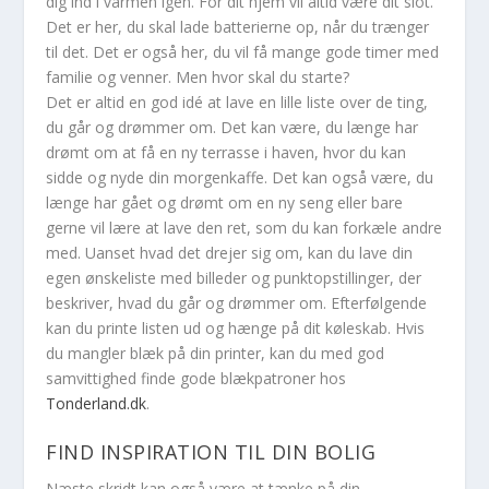
dig ind i varmen igen. For dit hjem vil altid være dit slot.
Det er her, du skal lade batterierne op, når du trænger
til det. Det er også her, du vil få mange gode timer med
familie og venner. Men hvor skal du starte?
Det er altid en god idé at lave en lille liste over de ting,
du går og drømmer om. Det kan være, du længe har
drømt om at få en ny terrasse i haven, hvor du kan
sidde og nyde din morgenkaffe. Det kan også være, du
længe har gået og drømt om en ny seng eller bare
gerne vil lære at lave den ret, som du kan forkæle andre
med. Uanset hvad det drejer sig om, kan du lave din
egen ønskeliste med billeder og punktopstillinger, der
beskriver, hvad du går og drømmer om. Efterfølgende
kan du printe listen ud og hænge på dit køleskab. Hvis
du mangler blæk på din printer, kan du med god
samvittighed finde gode blækpatroner hos
Tonderland.dk
.
FIND INSPIRATION TIL DIN BOLIG
Næste skridt kan også være at tænke på din