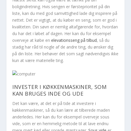
boligindretning. Hvis sengen er førsteprioritet på din
liste, kan du med god samvittighed lade dig inspirere på
nettet. Det er vigtigt, at du køber en seng, som er god i
kvaliteten. Din søvn er nemlig altafgørende for, hvordan
du har det i løbet af dagen. Her kan du for eksempel
overveje at købe en
elevationsseng på tilbud
, så du
stadig har råd til nogle af de andre ting, du ønsker dig
på din liste. Her behøver det som sagt nødvendigvis ikke
kun at være materielle ting.
INVESTER I KØKKENMASKINER, SOM
KAN BRUGES INDE OG UDE
Det kan være, at det er på tide at investere i
køkkenmaskiner, så du kan lære at tilberede maden
anderledes. Her kan du for eksempel overveje sous
vide, som er en hemmelig metode til at lave endnu
mere mørt kød eller sprøde grøntsager.
Sous vide
er