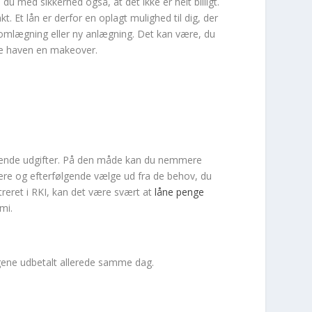
med sikkerhed også, at det ikke er helt billigt.
. Et lån er derfor en oplagt mulighed til dig, der
n omlægning eller ny anlægning. Det kan være, du
give haven en makeover.
ommende udgifter. På den måde kan du nemmere
dere og efterfølgende vælge ud fra de behov, du
eret i RKI, kan det være svært at
låne penge
mi.
gene udbetalt allerede samme dag.