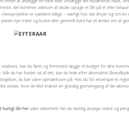
 enten at anlægge en have eller omlægge din nuværende have, ved du 
reste, der kommer udenom at skulle optage et lån på et eller tidspunkt
Haveprojekter er sjældent billige – særligt hvis det drejer sig om e
asse, plante nye træer og buske eller generelt bare har et ønske om at 
or ar realisere, bør du først og fremmest lægge et budget for dine k
. Når du har fundet ud af det, kan du lede efter alternative låneudby
ingelser, du bør være opmærksom på. Hvis du for eksempel er registr
kelte steder, hvor de blot kræver en grundig gennemgang af din økono
t hurtigt lån her
uden sikkerhed. Her du nemlig ansøge online og pen