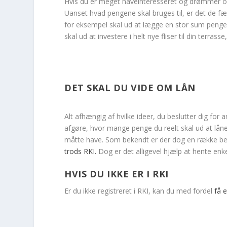
Hvis du er meget haveinteresseret og drømmer om
Uanset hvad pengene skal bruges til, er det de fær
for eksempel skal ud at lægge en stor sum penge. 
skal ud at investere i helt nye fliser til din terr
DET SKAL DU VIDE OM LÅN
Alt afhængig af hvilke ideer, du beslutter dig f
afgøre, hvor mange penge du reelt skal ud at låne
måtte have. Som bekendt er der dog en række bet
trods RKI.
Dog er det alligevel hjælp at hente en
HVIS DU IKKE ER I RKI
Er du ikke registreret i RKI, kan du med fordel
få e