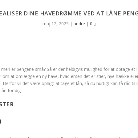
EALISER DINE HAVEDRØMME VED AT LÅNE PEN
maj 12, 2025
|
andre
|
0
 men er pengene små? Så er der heldigvis mulighed for at optage et 
r om at omlægge en ny have, hvad enten det er stier, nye hække elle
e. Derfor vil det være oplagt at tage et lån, så du hurtigt kan få råd
lån for dig.
M