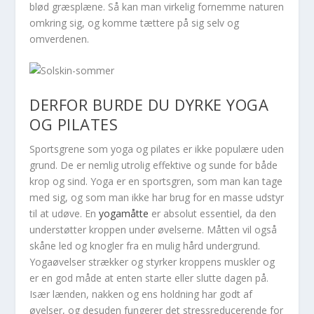
blød græsplæne. Så kan man virkelig fornemme naturen
omkring sig, og komme tættere på sig selv og
omverdenen.
DERFOR BURDE DU DYRKE YOGA
OG PILATES
Sportsgrene som yoga og pilates er ikke populære uden
grund. De er nemlig utrolig effektive og sunde for både
krop og sind. Yoga er en sportsgren, som man kan tage
med sig, og som man ikke har brug for en masse udstyr
til at udøve. En
yogamåtte
er absolut essentiel, da den
understøtter kroppen under øvelserne. Måtten vil også
skåne led og knogler fra en mulig hård undergrund.
Yogaøvelser strækker og styrker kroppens muskler og
er en god måde at enten starte eller slutte dagen på.
Især lænden, nakken og ens holdning har godt af
øvelser, og desuden fungerer det stressreducerende for