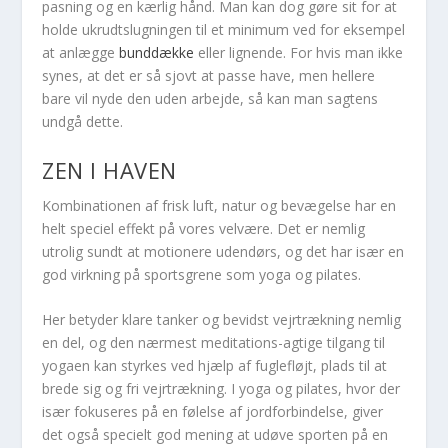
pasning og en kærlig hånd. Man kan dog gøre sit for at
holde ukrudtslugningen til et minimum ved for eksempel
at anlægge
bunddække
eller lignende. For hvis man ikke
synes, at det er så sjovt at passe have, men hellere
bare vil nyde den uden arbejde, så kan man sagtens
undgå dette.
ZEN I HAVEN
Kombinationen af frisk luft, natur og bevægelse har en
helt speciel effekt på vores velvære. Det er nemlig
utrolig sundt at motionere udendørs, og det har især en
god virkning på sportsgrene som yoga og pilates.
Her betyder klare tanker og bevidst vejrtrækning nemlig
en del, og den nærmest meditations-agtige tilgang til
yogaen kan styrkes ved hjælp af fuglefløjt, plads til at
brede sig og fri vejrtrækning. I yoga og pilates, hvor der
især fokuseres på en følelse af jordforbindelse, giver
det også specielt god mening at udøve sporten på en