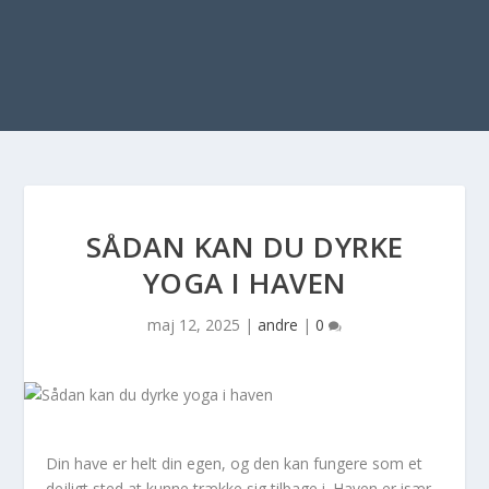
SÅDAN KAN DU DYRKE
YOGA I HAVEN
maj 12, 2025
|
andre
|
0
Din have er helt din egen, og den kan fungere som et
dejligt sted at kunne trække sig tilbage i. Haven er især