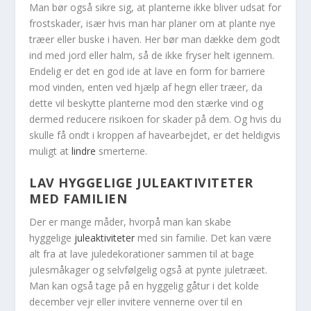
Man bør også sikre sig, at planterne ikke bliver udsat for
frostskader, især hvis man har planer om at plante nye
træer eller buske i haven. Her bør man dække dem godt
ind med jord eller halm, så de ikke fryser helt igennem.
Endelig er det en god ide at lave en form for barriere
mod vinden, enten ved hjælp af hegn eller træer, da
dette vil beskytte planterne mod den stærke vind og
dermed reducere risikoen for skader på dem. Og hvis du
skulle få ondt i kroppen af havearbejdet, er det heldigvis
muligt at
lindre
smerterne.
LAV HYGGELIGE JULEAKTIVITETER
MED FAMILIEN
Der er mange måder, hvorpå man kan skabe
hyggelige
juleaktiviteter
med sin familie. Det kan være
alt fra at lave juledekorationer sammen til at bage
julesmåkager og selvfølgelig også at pynte juletræet.
Man kan også tage på en hyggelig gåtur i det kolde
december vejr eller invitere vennerne over til en