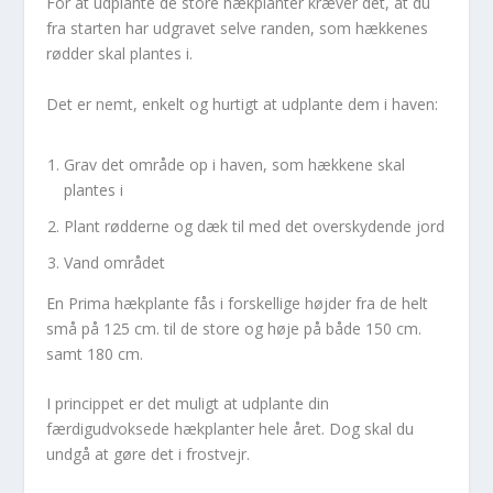
For at udplante de store hækplanter kræver det, at du
fra starten har udgravet selve randen, som hækkenes
rødder skal plantes i.
Det er nemt, enkelt og hurtigt at udplante dem i haven:
Grav det område op i haven, som hækkene skal
plantes i
Plant rødderne og dæk til med det overskydende jord
Vand området
En Prima hækplante fås i forskellige højder fra de helt
små på 125 cm. til de store og høje på både 150 cm.
samt 180 cm.
I princippet er det muligt at udplante din
færdigudvoksede hækplanter hele året. Dog skal du
undgå at gøre det i frostvejr.