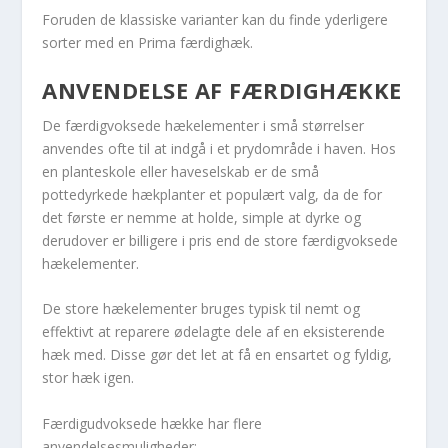
Foruden de klassiske varianter kan du finde yderligere
sorter med en Prima færdighæk.
ANVENDELSE AF FÆRDIGHÆKKE
De færdigvoksede hækelementer i små størrelser
anvendes ofte til at indgå i et prydområde i haven. Hos
en planteskole eller haveselskab er de små
pottedyrkede hækplanter et populært valg, da de for
det første er nemme at holde, simple at dyrke og
derudover er billigere i pris end de store færdigvoksede
hækelementer.
De store hækelementer bruges typisk til nemt og
effektivt at reparere ødelagte dele af en eksisterende
hæk med. Disse gør det let at få en ensartet og fyldig,
stor hæk igen.
Færdigudvoksede hække har flere
anvendelsesmuligheder: