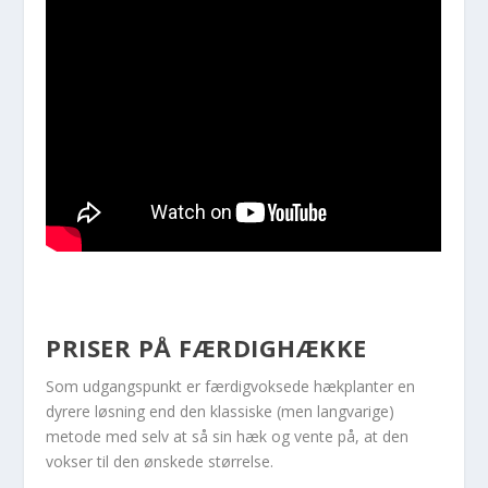
PRISER PÅ FÆRDIGHÆKKE
Som udgangspunkt er færdigvoksede hækplanter en
dyrere løsning end den klassiske (men langvarige)
metode med selv at så sin hæk og vente på, at den
vokser til den ønskede størrelse.