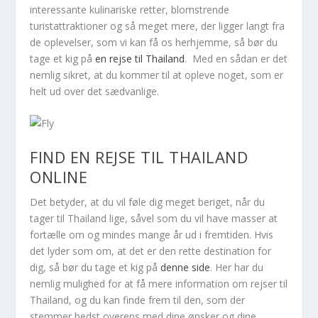
interessante kulinariske retter, blomstrende
turistattraktioner og så meget mere, der ligger langt fra
de oplevelser, som vi kan få os herhjemme, så bør du
tage et kig på
en rejse til Thailand
. Med en sådan er det
nemlig sikret, at du kommer til at opleve noget, som er
helt ud over det sædvanlige.
FIND EN REJSE TIL THAILAND
ONLINE
Det betyder, at du vil føle dig meget beriget, når du
tager til Thailand lige, såvel som du vil have masser at
fortælle om og mindes mange år ud i fremtiden. Hvis
det lyder som om, at det er den rette destination for
dig, så bør du tage et kig på
denne side
. Her har du
nemlig mulighed for at få mere information om rejser til
Thailand, og du kan finde frem til den, som der
stemmer bedst overens med dine ønsker og dine