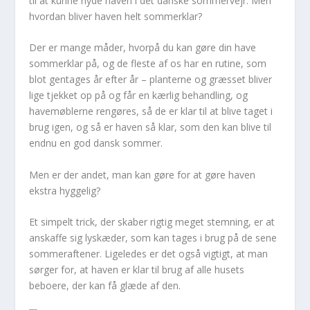
til at kunne nyde haven i det danske sommervejr. Men
hvordan bliver haven helt sommerklar?
Der er mange måder, hvorpå du kan gøre din have
sommerklar på, og de fleste af os har en rutine, som
blot gentages år efter år – planterne og græsset bliver
lige tjekket op på og får en kærlig behandling, og
havemøblerne rengøres, så de er klar til at blive taget i
brug igen, og så er haven så klar, som den kan blive til
endnu en god dansk sommer.
Men er der andet, man kan gøre for at gøre haven
ekstra hyggelig?
Et simpelt trick, der skaber rigtig meget stemning, er at
anskaffe sig lyskæder, som kan tages i brug på de sene
sommeraftener. Ligeledes er det også vigtigt, at man
sørger for, at haven er klar til brug af alle husets
beboere, der kan få glæde af den.