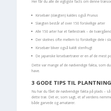
Her får du alle de vigtigste facts om denne træsor
Kirsebær (slægten) kaldes også
Prunus
Slægten består af over 150 forskellige arter
Alle 150 arter har et fællestræk – de tværgåe
Der skelnes ofte mellem to forskellige dele i 
Kirsebær bliver også kaldt stenfrugt
De japanske kirsebærtræer er en af de mest 
Dette var mange af de nødvendige fakta, som du ka
have.
3 GODE TIPS TIL PLANTNIN
Nu har du fået de nødvendige fakta på plads – så e
dette træ. Det er, som sagt, et af verdens nem
både garvede og amatører.