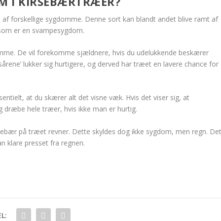
M I KIRSEBÆRTRÆER?
 af forskellige sygdomme. Denne sort kan blandt andet blive ramt af
, som er en svampesygdom.
mme. De vil forekomme sjældnere, hvis du udelukkende beskærer
’sårene’ lukker sig hurtigere, og derved har træet en lavere chance for
ntielt, at du skærer alt det visne væk. Hvis det viser sig, at
dræbe hele træer, hvis ikke man er hurtig.
rsebær på træet revner. Dette skyldes dog ikke sygdom, men regn. De
an klare presset fra regnen.
L: