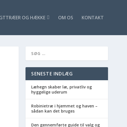
GTTRÆER OG HÆKKE
OM OS
KONTAKT
SENESTE INDLÆG
Læhegn skaber læ, privatliv og
hyggelige uderum
Robinietræ i hjemmet og haven –
sådan kan det bruges
Den gennemførte guide til valg og