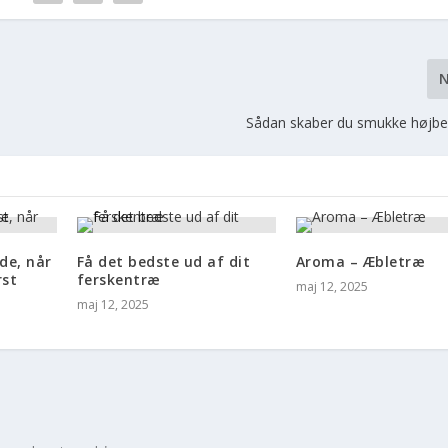
Sådan skaber du smukke højbe
ide, når
Få det bedste ud af dit
Aroma – Æbletræ
rst
ferskentræ
maj 12, 2025
maj 12, 2025