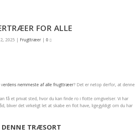
ÆRTRÆER FOR ALLE
2, 2025
|
Frugttræer
|
0
 v
erdens nemmeste af alle frugttræer
? Det er netop derfor, at denne
 kan få et privat sted, hvor du kan finde ro i flotte omgivelser. Vi har
, bliver det virkeligt let at skabe en flot have, ligegyldigt om du har
M DENNE TRÆSORT