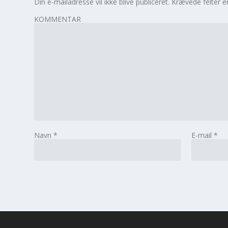
Din e-mailadresse vil ikke blive publiceret.
Krævede felter 
KOMMENTAR
Navn
*
E-mail
*