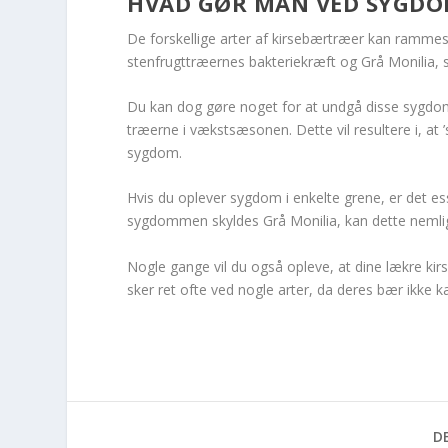
HVAD GØR MAN VED SYGDO
De forskellige arter af kirsebærtræer kan rammes
stenfrugttræernes bakteriekræft og Grå Monilia
Du kan dog gøre noget for at undgå disse sygdo
træerne i vækstsæsonen. Dette vil resultere i, at 
sygdom.
Hvis du oplever sygdom i enkelte grene, er det esse
sygdommen skyldes Grå Monilia, kan dette nemlig 
Nogle gange vil du også opleve, at dine lækre ki
sker ret ofte ved nogle arter, da deres bær ikke k
DE