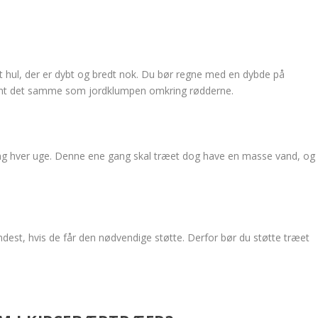
 et hul, der er dybt og bredt nok. Du bør regne med en dybde på
ent det samme som jordklumpen omkring rødderne.
ang hver uge. Denne ene gang skal træet dog have en masse vand, og
est, hvis de får den nødvendige støtte. Derfor bør du støtte træet