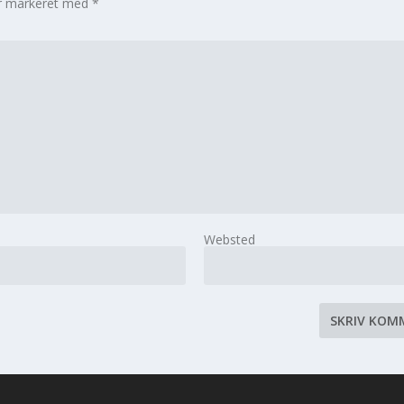
er markeret med
*
Websted