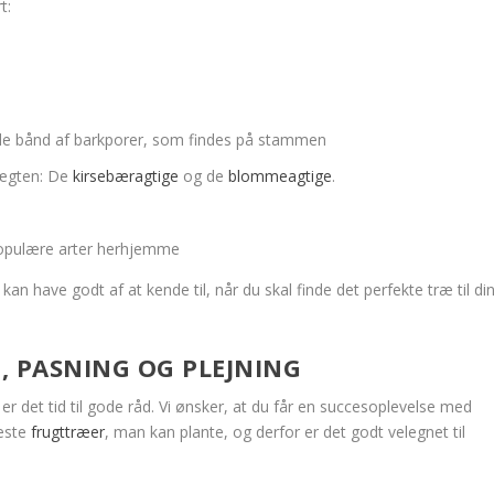
t:
nde bånd af barkporer, som findes på stammen
slægten: De
kirsebæragtige
og de
blommeagtige
.
populære arter herhjemme
n have godt af at kende til, når du skal finde det perfekte træ til di
G, PASNING OG PLEJNING
r det tid til gode råd. Vi ønsker, at du får en succesoplevelse med
meste
frugttræer
, man kan plante, og derfor er det godt velegnet til