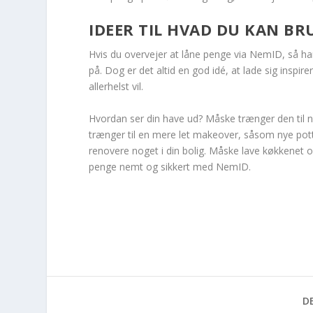
IDEER TIL HVAD DU KAN BR
Hvis du overvejer at låne penge via NemID, så h
på. Dog er det altid en god idé, at lade sig insp
allerhelst vil.
Hvordan ser din have ud? Måske trænger den til ny
trænger til en mere let makeover, såsom nye pott
renovere noget i din bolig. Måske lave køkkenet o
penge nemt og sikkert med NemID.
DE