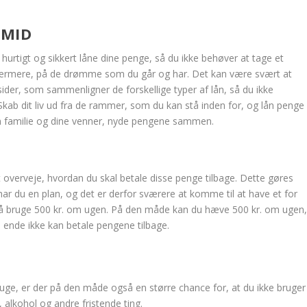
EMID
urtigt og sikkert låne dine penge, så du ikke behøver at tage et
nærmere, på de drømme som du går og har. Det kan være svært at
l sider, som sammenligner de forskellige typer af lån, så du ikke
. Skab dit liv ud fra de rammer, som du kan stå inden for, og lån penge
n familie og dine venner, nyde pengene sammen.
at overveje, hvordan du skal betale disse penge tilbage. Dette gøres
 du en plan, og det er derfor sværere at komme til at have et for
u må bruge 500 kr. om ugen. På den måde kan du hæve 500 kr. om ugen
te ende ikke kan betale pengene tilbage.
e, er der på den måde også en større chance for, at du ikke bruger
alkohol og andre fristende ting.