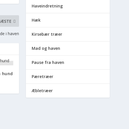
Haveindretning
Hæk
NÆSTE
de i haven
Kirsebær træer
Mad og haven
Pause fra haven
n hund
Pæretræer
Æbletræer