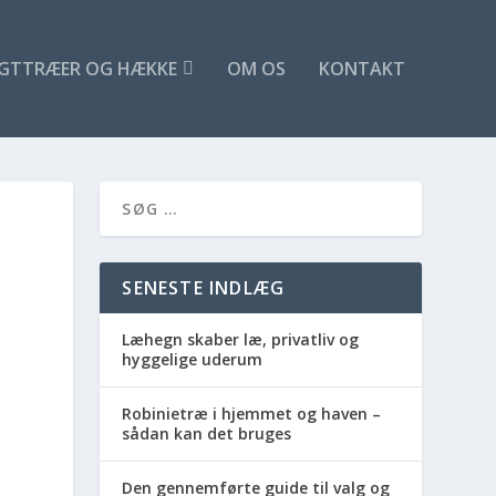
GTTRÆER OG HÆKKE
OM OS
KONTAKT
SENESTE INDLÆG
Læhegn skaber læ, privatliv og
hyggelige uderum
Robinietræ i hjemmet og haven –
sådan kan det bruges
Den gennemførte guide til valg og