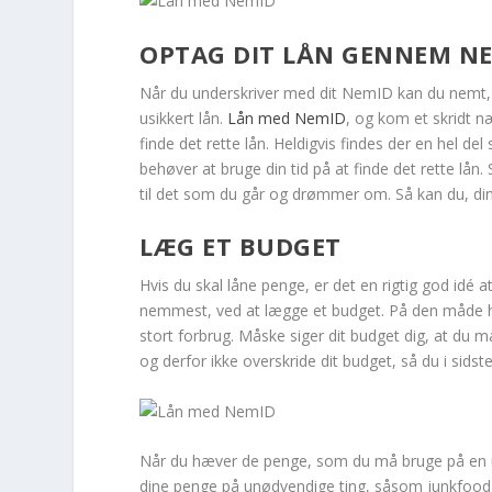
OPTAG DIT LÅN GENNEM N
Når du underskriver med dit NemID kan du nemt, h
usikkert lån.
Lån med NemID
, og kom et skridt 
finde det rette lån. Heldigvis findes der en hel de
behøver at bruge din tid på at finde det rette lån
til det som du går og drømmer om. Så kan du, di
LÆG ET BUDGET
Hvis du skal låne penge, er det en rigtig god idé 
nemmest, ved at lægge et budget. På den måde har
stort forbrug. Måske siger dit budget dig, at d
og derfor ikke overskride dit budget, så du i sids
Når du hæver de penge, som du må bruge på en ug
dine penge på unødvendige ting, såsom junkfood, 