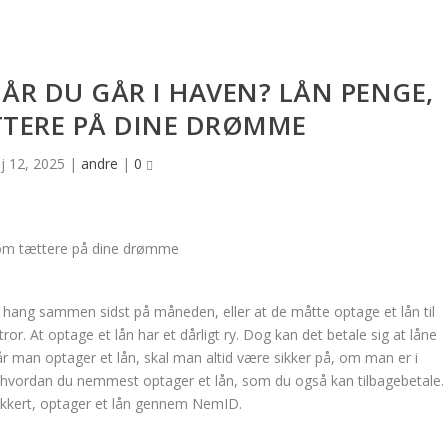
R DU GÅR I HAVEN? LÅN PENGE,
TERE PÅ DINE DRØMME
j 12, 2025
|
andre
|
0
t hang sammen sidst på måneden, eller at de måtte optage et lån til
ror. At optage et lån har et dårligt ry. Dog kan det betale sig at låne
år man optager et lån, skal man altid være sikker på, om man er i
r, hvordan du nemmest optager et lån, som du også kan tilbagebetale.
sikkert, optager et lån gennem NemID.