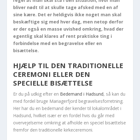
regel at man skal stå i den situation, hvor man
bliver nødt til at skulle tage afsked med en af
sine kære. Det er heldigvis ikke noget man skal
beskæftige sig med hver dag, men netop derfor
er der også en masse uvished omkring, hvad der
egentlig skal klares af rent praktiske ting i
forbindelse med en begravelse eller en
bisættelse.
HJÆLP TIL DEN TRADITIONELLE
CEREMONI ELLER DEN
SPECIELLE BISÆTTELSE
Er du på udkig efter en
Bedemand i Hadsund
, så kan du
med fordel bruge Mariagerfjord begravelsesforretning.
Her har du en bedemand der kender til lokalområdet i
Hadsund, hvilket især er en fordel hvis du går med
overvejelserne omkring at afholde en speciel bisættelse
fremfor den traditionelle kirkeceremoni.