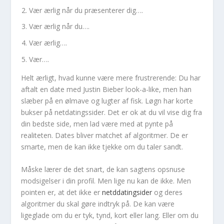
Vær ærlig når du præsenterer dig….
Vær ærlig når du….
Vær ærlig….
Vær….
Helt ærligt, hvad kunne være mere frustrerende: Du har
aftalt en date med Justin Bieber look-a-like, men han
slæber på en ølmave og lugter af fisk. Løgn har korte
bukser på netdatingssider. Det er ok at du vil vise dig fra
din bedste side, men lad være med at pynte på
realiteten. Dates bliver matchet af algoritmer. De er
smarte, men de kan ikke tjekke om du taler sandt.
Måske lærer de det snart, de kan sagtens opsnuse
modsigelser i din profil. Men lige nu kan de ikke. Men
pointen er, at det ikke er
netddatingsider
og deres
algoritmer du skal gøre indtryk på. De kan være
ligeglade om du er tyk, tynd, kort eller lang. Eller om du