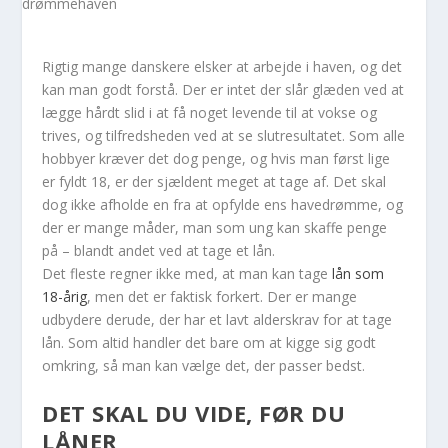
Rigtig mange danskere elsker at arbejde i haven, og det
kan man godt forstå. Der er intet der slår glæden ved at
lægge hårdt slid i at få noget levende til at vokse og
trives, og tilfredsheden ved at se slutresultatet. Som alle
hobbyer kræver det dog penge, og hvis man først lige
er fyldt 18, er der sjældent meget at tage af. Det skal
dog ikke afholde en fra at opfylde ens havedrømme, og
der er mange måder, man som ung kan skaffe penge
på – blandt andet ved at tage et lån.
Det fleste regner ikke med, at man kan tage
lån som
18-årig
, men det er faktisk forkert. Der er mange
udbydere derude, der har et lavt alderskrav for at tage
lån. Som altid handler det bare om at kigge sig godt
omkring, så man kan vælge det, der passer bedst.
DET SKAL DU VIDE, FØR DU
LÅNER