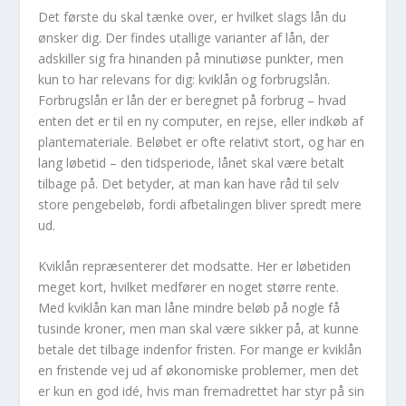
Det første du skal tænke over, er hvilket slags lån du
ønsker dig. Der findes utallige varianter af lån, der
adskiller sig fra hinanden på minutiøse punkter, men
kun to har relevans for dig: kviklån og forbrugslån.
Forbrugslån er lån der er beregnet på forbrug – hvad
enten det er til en ny computer, en rejse, eller indkøb af
plantemateriale. Beløbet er ofte relativt stort, og har en
lang løbetid – den tidsperiode, lånet skal være betalt
tilbage på. Det betyder, at man kan have råd til selv
store pengebeløb, fordi afbetalingen bliver spredt mere
ud.
Kviklån repræsenterer det modsatte. Her er løbetiden
meget kort, hvilket medfører en noget større rente.
Med kviklån kan man låne mindre beløb på nogle få
tusinde kroner, men man skal være sikker på, at kunne
betale det tilbage indenfor fristen. For mange er kviklån
en fristende vej ud af økonomiske problemer, men det
er kun en god idé, hvis man fremadrettet har styr på sin